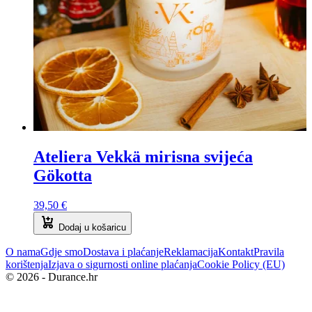
Ateliera Vekkä mirisna svijeća
Gökotta
39,50
€
Dodaj u košaricu
O nama
Gdje smo
Dostava i plaćanje
Reklamacija
Kontakt
Pravila
korištenja
Izjava o sigurnosti online plaćanja
Cookie Policy (EU)
© 2026 - Durance.hr