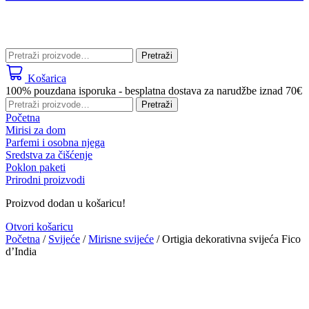
Pretraži:
Pretraži
Košarica
100% pouzdana isporuka - besplatna dostava za narudžbe iznad 70€
Pretraži:
Pretraži
Početna
Mirisi za dom
Parfemi i osobna njega
Sredstva za čišćenje
Poklon paketi
Prirodni proizvodi
Proizvod dodan u košaricu!
Otvori košaricu
Početna
/
Svijeće
/
Mirisne svijeće
/ Ortigia dekorativna svijeća Fico
d’India