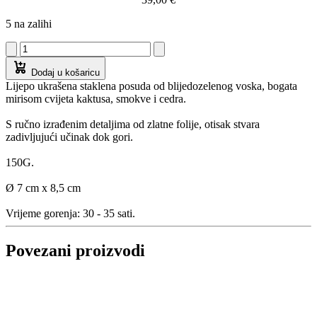
5 na zalihi
Dodaj u košaricu
Lijepo ukrašena staklena posuda od blijedozelenog voska, bogata
mirisom cvijeta kaktusa, smokve i cedra.
S ručno izrađenim detaljima od zlatne folije, otisak stvara
zadivljujući učinak dok gori.
150G.
Ø 7 cm x 8,5 cm
Vrijeme gorenja: 30 - 35 sati.
Povezani proizvodi