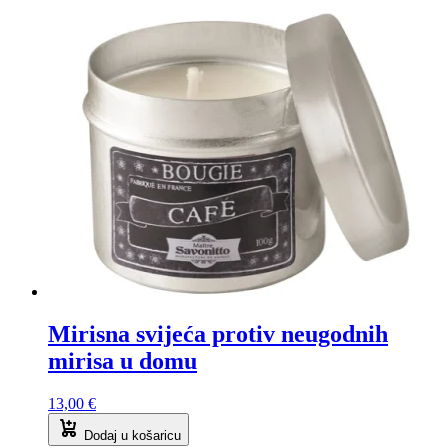
Mirisna svijeća protiv neugodnih
mirisa u domu
13,00
€
Dodaj u košaricu