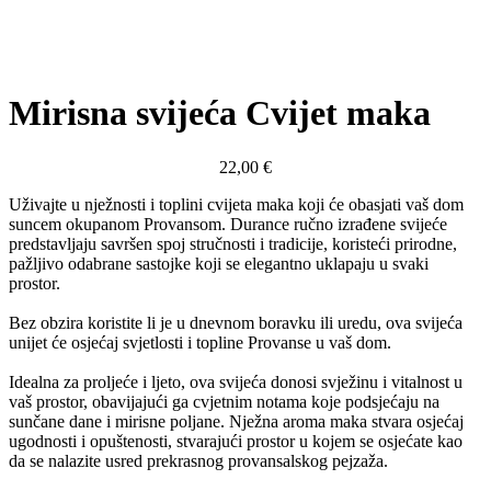
Mirisna svijeća Cvijet maka
22,00
€
Uživajte u nježnosti i toplini cvijeta maka koji će obasjati vaš dom
suncem okupanom Provansom. Durance ručno izrađene svijeće
predstavljaju savršen spoj stručnosti i tradicije, koristeći prirodne,
pažljivo odabrane sastojke koji se elegantno uklapaju u svaki
prostor.
Bez obzira koristite li je u dnevnom boravku ili uredu, ova svijeća
unijet će osjećaj svjetlosti i topline Provanse u vaš dom.
Idealna za proljeće i ljeto, ova svijeća donosi svježinu i vitalnost u
vaš prostor, obavijajući ga cvjetnim notama koje podsjećaju na
sunčane dane i mirisne poljane. Nježna aroma maka stvara osjećaj
ugodnosti i opuštenosti, stvarajući prostor u kojem se osjećate kao
da se nalazite usred prekrasnog provansalskog pejzaža.