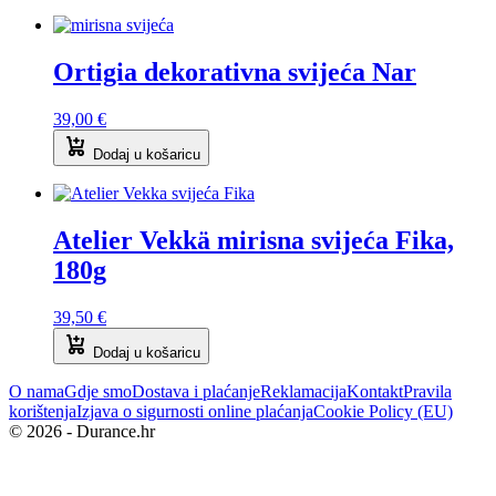
Ortigia dekorativna svijeća Nar
39,00
€
Dodaj u košaricu
Atelier Vekkä mirisna svijeća Fika,
180g
39,50
€
Dodaj u košaricu
O nama
Gdje smo
Dostava i plaćanje
Reklamacija
Kontakt
Pravila
korištenja
Izjava o sigurnosti online plaćanja
Cookie Policy (EU)
© 2026 - Durance.hr