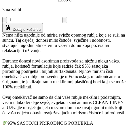
3 na zalihi
Dodaj u košaricu
Nema ništa ugodnije od mirisa svježe opranog rublja koje se suši na
suncu. Taj osjećaj donosi miris čistoće, svježine i udobnosti,
stvarajući ugodnu atmosferu u vašem domu koja poziva na
relaksaciju i uživanje.
Durance donosi novi asortiman proizvoda za nježnu njegu vašeg
rublja, koristeći formulacije koje sadrže čak 95% sastojaka
prirodnog podrijetla i biljnih surfaktanata. Njihov mirisni čisti
omekšivač za rublje proizveden je u Francuskoj, u radionicama u
Grignanu, te je dizajniran u recikliranoj plastičnoj boci koja se može
100% reciklirati.
Ovaj omekšivač ne samo da čini vaše rublje mekšim i podatnijim,
već mu također daje svjež, svijetao i sunčan miris CLEAN LINEN-
a. Uživajte u osjećaju ljeta u svom domu uz ovaj ugodni miris koji
će vašu odjeću obaviti osvježavajućim mirisom čistoće i prirodnosti.
95% SASTOJCI PRIRODNOG PORIJEKLA