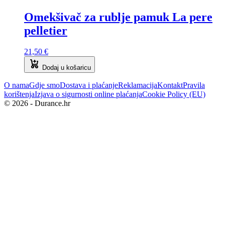
Omekšivač za rublje pamuk La pere
pelletier
21,50
€
Dodaj u košaricu
O nama
Gdje smo
Dostava i plaćanje
Reklamacija
Kontakt
Pravila
korištenja
Izjava o sigurnosti online plaćanja
Cookie Policy (EU)
© 2026 - Durance.hr