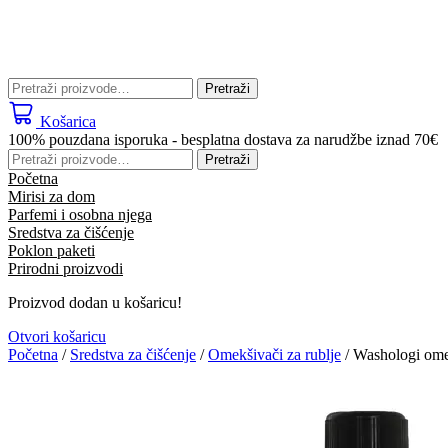
Pretraži:
Pretraži
Košarica
100% pouzdana isporuka - besplatna dostava za narudžbe iznad 70€
Pretraži:
Pretraži
Početna
Mirisi za dom
Parfemi i osobna njega
Sredstva za čišćenje
Poklon paketi
Prirodni proizvodi
Proizvod dodan u košaricu!
Otvori košaricu
Početna
/
Sredstva za čišćenje
/
Omekšivači za rublje
/ Washologi ome