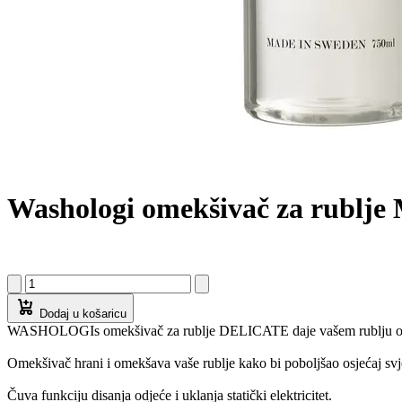
Washologi omekšivač za rublje
Dodaj u košaricu
WASHOLOGIs omekšivač za rublje DELICATE daje vašem rublju oča
Omekšivač hrani i omekšava vaše rublje kako bi poboljšao osjećaj sv
Čuva funkciju disanja odjeće i uklanja statički elektricitet.