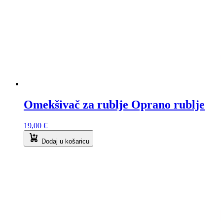
Omekšivač za rublje Oprano rublje
19,00
€
Dodaj u košaricu