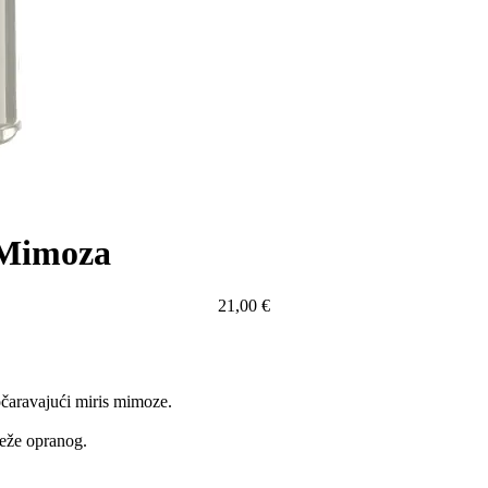
 Mimoza
21,00
€
ravajući miris mimoze.
ježe opranog.