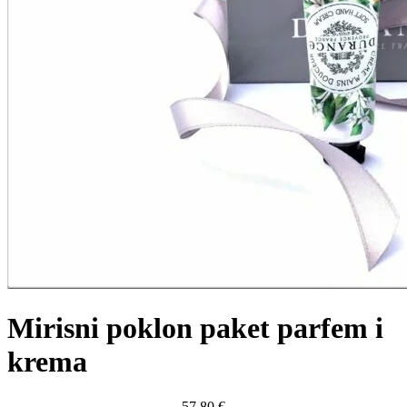
Mirisni poklon paket parfem i
krema
57,80
€