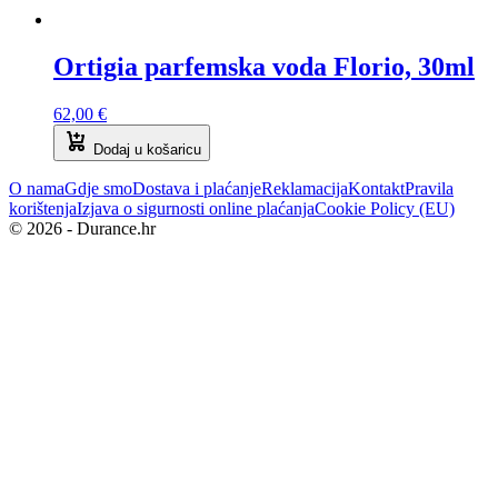
Ortigia parfemska voda Florio, 30ml
62,00
€
Dodaj u košaricu
O nama
Gdje smo
Dostava i plaćanje
Reklamacija
Kontakt
Pravila
korištenja
Izjava o sigurnosti online plaćanja
Cookie Policy (EU)
© 2026 - Durance.hr