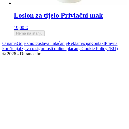
Losion za tijelo Privlačni mak
19,00
€
Nema na stanju
O nama
Gdje smo
Dostava i plaćanje
Reklamacija
Kontakt
Pravila
korištenja
Izjava o sigurnosti online plaćanja
Cookie Policy (EU)
© 2026 - Durance.hr