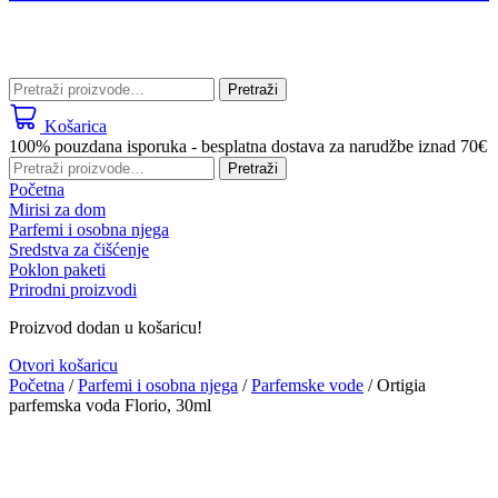
Pretraži:
Pretraži
Košarica
100% pouzdana isporuka - besplatna dostava za narudžbe iznad 70€
Pretraži:
Pretraži
Početna
Mirisi za dom
Parfemi i osobna njega
Sredstva za čišćenje
Poklon paketi
Prirodni proizvodi
Proizvod dodan u košaricu!
Otvori košaricu
Početna
/
Parfemi i osobna njega
/
Parfemske vode
/ Ortigia
parfemska voda Florio, 30ml