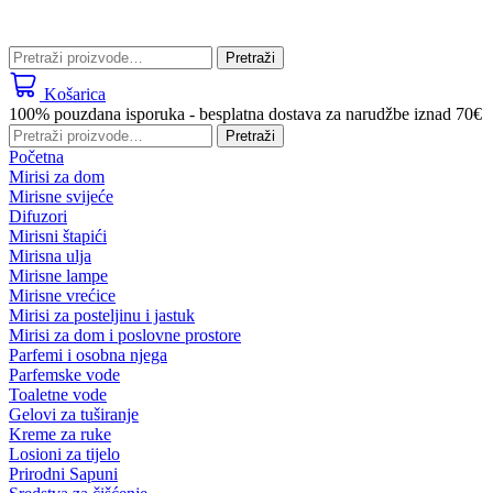
Pretraži:
Pretraži
Košarica
100% pouzdana isporuka - besplatna dostava za narudžbe iznad 70€
Pretraži:
Pretraži
Početna
Mirisi za dom
Mirisne svijeće
Difuzori
Mirisni štapići
Mirisna ulja
Mirisne lampe
Mirisne vrećice
Mirisi za posteljinu i jastuk
Mirisi za dom i poslovne prostore
Parfemi i osobna njega
Parfemske vode
Toaletne vode
Gelovi za tuširanje
Kreme za ruke
Losioni za tijelo
Prirodni Sapuni