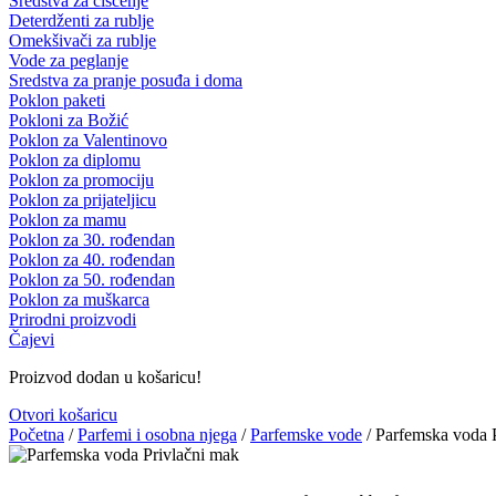
Sredstva za čišćenje
Deterdženti za rublje
Omekšivači za rublje
Vode za peglanje
Sredstva za pranje posuđa i doma
Poklon paketi
Pokloni za Božić
Poklon za Valentinovo
Poklon za diplomu
Poklon za promociju
Poklon za prijateljicu
Poklon za mamu
Poklon za 30. rođendan
Poklon za 40. rođendan
Poklon za 50. rođendan
Poklon za muškarca
Prirodni proizvodi
Čajevi
Proizvod dodan u košaricu!
Otvori košaricu
Početna
/
Parfemi i osobna njega
/
Parfemske vode
/ Parfemska voda 