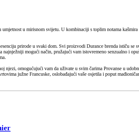
u umjetnost u mirisnom svijetu. U kombinaciji s toplim notama kašmira i 
 esenciju prirode u svaki dom. Svi proizvodi Durance brenda ističu se 
na najnježniji mogući način, pružajući vam istovremeno senzualno i opu
ama.
noj njezi, omogućujući vam da uživate u svim čarima Provanse u udobnos
 vrtovima južne Francuske, oslobađajući vaše osjetila i poput mađioniča
nier