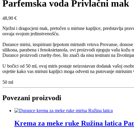
Parfemska voda Privlačni mak
48,90
€
Nježni i dragocjeni mak, pretočen u mirisne kapljice, predstavlja prav
osvaja svojom jedinstvenošću.
Durance mirisi, inspirirani ljepotom mirisnih vrtova Provanse, donose
silikona, parabena i fenoksietanola, ovi proizvodi njeguju vašu kožu 
Durance proizvodi cruelty-free, što znači da nisu testirani na životinj
U bočici od 50 ml, ovaj miris postaje neizostavan dodatak vašoj osob
osjetite kako vas mirisni kapljici moga odvesti na putovanje mirisnim
50 ml
Povezani proizvodi
Krema za meke ruke Ružina latica Pa