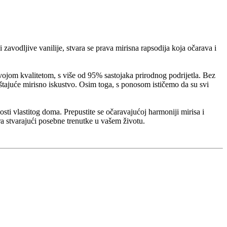
zavodljive vanilije, stvara se prava mirisna rapsodija koja očarava i
svojom kvalitetom, s više od 95% sastojaka prirodnog podrijetla. Bez
štajuće mirisno iskustvo. Osim toga, s ponosom ističemo da su svi
ti vlastitog doma. Prepustite se očaravajućoj harmoniji mirisa i
ra stvarajući posebne trenutke u vašem životu.