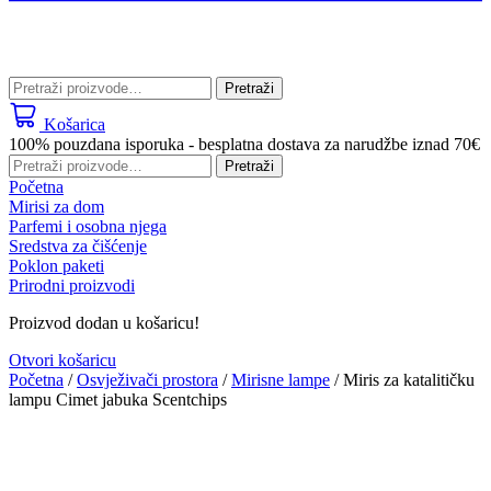
Pretraži:
Pretraži
Košarica
100% pouzdana isporuka - besplatna dostava za narudžbe iznad 70€
Pretraži:
Pretraži
Početna
Mirisi za dom
Parfemi i osobna njega
Sredstva za čišćenje
Poklon paketi
Prirodni proizvodi
Proizvod dodan u košaricu!
Otvori košaricu
Početna
/
Osvježivači prostora
/
Mirisne lampe
/ Miris za katalitičku
lampu Cimet jabuka Scentchips