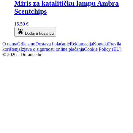
Miris za katalitičku lampu Ambra
Scentchips
15,50
€
Dodaj u košaricu
O nama
Gdje smo
Dostava i plaćanje
Reklamacija
Kontakt
Pravila
korištenja
Izjava o sigurnosti online plaćanja
Cookie Policy (EU)
© 2026 - Durance.hr