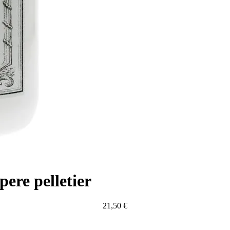
ere pelletier
21,50
€