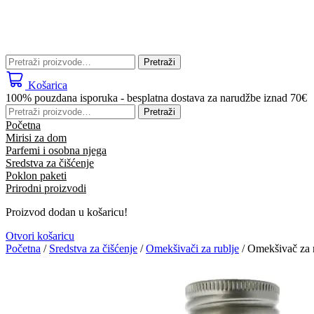
Pretraži:
Pretraži
Košarica
100% pouzdana isporuka - besplatna dostava za narudžbe iznad 70€
Pretraži:
Pretraži
Početna
Mirisi za dom
Parfemi i osobna njega
Sredstva za čišćenje
Poklon paketi
Prirodni proizvodi
Proizvod dodan u košaricu!
Otvori košaricu
Početna
/
Sredstva za čišćenje
/
Omekšivači za rublje
/ Omekšivač za r