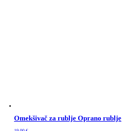
Omekšivač za rublje Oprano rublje
19,00
€