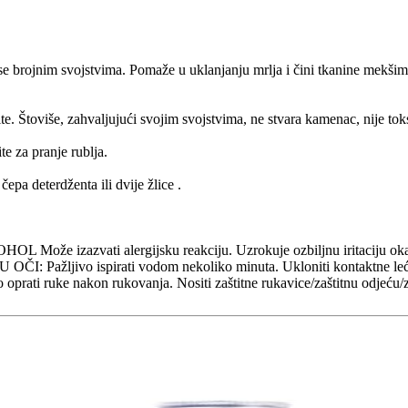
se brojnim svojstvima. Pomaže u uklanjanju mrlja i čini tkanine mekšim
te. Štoviše, zahvaljujući svojim svojstvima, ne stvara kamenac, nije toks
te za pranje rublja.
epa deterdženta ili dvije žlice .
že izazvati alergijsku reakciju. Uzrokuje ozbiljnu iritaciju oka. 
ažljivo ispirati vodom nekoliko minuta. Ukloniti kontaktne leće, ako
to oprati ruke nakon rukovanja. Nositi zaštitne rukavice/zaštitnu odjeću/zaš