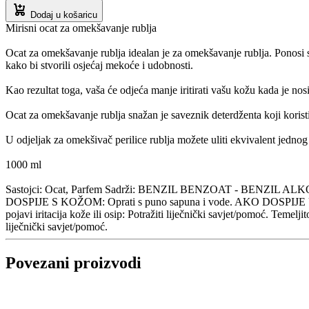
Dodaj u košaricu
Mirisni ocat za omekšavanje rublja
Ocat za omekšavanje rublja idealan je za omekšavanje rublja. Ponosi 
kako bi stvorili osjećaj mekoće i udobnosti.
Kao rezultat toga, vaša će odjeća manje iritirati vašu kožu kada je nosi
Ocat za omekšavanje rublja snažan je saveznik deterdženta koji koristi
U odjeljak za omekšivač perilice rublja možete uliti ekvivalent jednog č
1000 ml
Sastojci: Ocat, Parfem Sadrži: BENZIL BENZOAT - BENZIL ALKOHOL Mo
DOSPIJE S KOŽOM: Oprati s puno sapuna i vode. AKO DOSPIJE U OČI: P
pojavi iritacija kože ili osip: Potražiti liječnički savjet/pomoć. Temelji
liječnički savjet/pomoć.
Povezani proizvodi