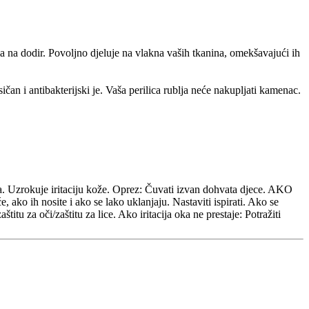
a na dodir. Povoljno djeluje na vlakna vaših tkanina, omekšavajući ih
ičan i antibakterijski je. Vaša perilica rublja neće nakupljati kamenac.
Uzrokuje iritaciju kože. Oprez: Čuvati izvan dohvata djece. AKO
 ih nosite i ako se lako uklanjaju. Nastaviti ispirati. Ako se
titu za oči/zaštitu za lice. Ako iritacija oka ne prestaje: Potražiti