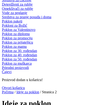
Sredstva za čišćenje
Deterdženti za rublje
Omekšivači za rublje
Vode za peglanje
Sredstva za pranje posuđa i doma
Poklon paketi
Pokloni za Božić
Poklon za Valentinovo
Poklon za diplomu
Poklon za promociju
Poklon za prijateljicu
Poklon za mamu
Poklon za 30. rođendan
Poklon za 40. rođendan
Poklon za 50. rođendan
Poklon za muškarca
Prirodni proizvodi
Čajevi
Proizvod dodan u košaricu!
Otvori košaricu
Početna
/
Ideje za poklon
/ Stranica 2
Ideje za poklon