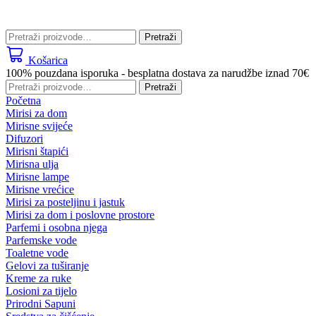
Pretraži:
Pretraži
Košarica
100% pouzdana isporuka - besplatna dostava za narudžbe iznad 70€
Pretraži:
Pretraži
Početna
Mirisi za dom
Mirisne svijeće
Difuzori
Mirisni štapići
Mirisna ulja
Mirisne lampe
Mirisne vrećice
Mirisi za posteljinu i jastuk
Mirisi za dom i poslovne prostore
Parfemi i osobna njega
Parfemske vode
Toaletne vode
Gelovi za tuširanje
Kreme za ruke
Losioni za tijelo
Prirodni Sapuni