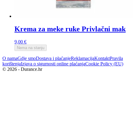
Krema za meke ruke Privlačni mak
9,00
€
Nema na stanju
O nama
Gdje smo
Dostava i plaćanje
Reklamacija
Kontakt
Pravila
korištenja
Izjava o sigurnosti online plaćanja
Cookie Policy (EU)
© 2026 - Durance.hr