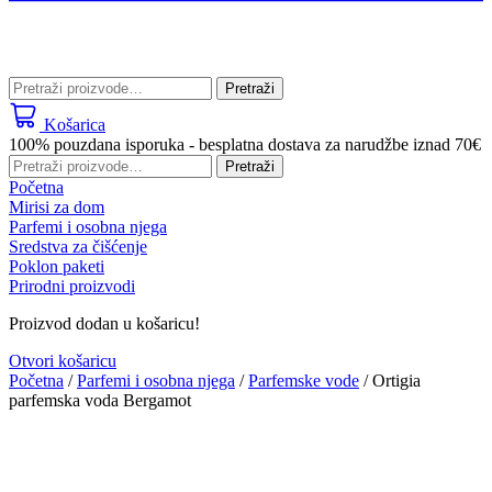
Pretraži:
Pretraži
Košarica
100% pouzdana isporuka - besplatna dostava za narudžbe iznad 70€
Pretraži:
Pretraži
Početna
Mirisi za dom
Parfemi i osobna njega
Sredstva za čišćenje
Poklon paketi
Prirodni proizvodi
Proizvod dodan u košaricu!
Otvori košaricu
Početna
/
Parfemi i osobna njega
/
Parfemske vode
/ Ortigia
parfemska voda Bergamot